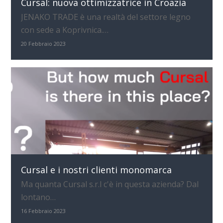
Cursal: nuova ottimizzatrice in Croazia
JENAKO TRADE è una realtà del settore legno
con sede a Koprivnica.…
20 Febbraio 2023
Cursal e i nostri clienti monomarca
Ma quanta Cursal s.r.l c'è in questa azienda? Dal
lontano…
16 Febbraio 2023