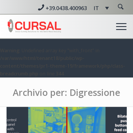
+39.0438.400963
IT
Warning
: Undefined array key "with_front" in
/var/www/html/tenant18/public/wp-
content/themes/pr1-theme-19/framework/php/class-
breadcrumb.php
on line
344
Archivio per: Digressione