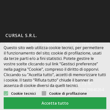
CURSAL S.R.L.
Via Bradolini 38/a – 31020 San Fior (TV) – ITALY
Questo sito web utilizza cookie tecnici, per permettere
il funzionamento del sito; cookie di profilazione, usati
Tel.: +39 0438.400963
da terze parti e/o a fini statistici. Potete gestire le
Fax: +39 0438.401851
vostre scelte cliccando sul link “Gestisci preferenze”
nella pagina "Cookie", compreso il diritto di opporvi.
info@cursal.com
Cliccando su "Accetta tutto", accetti di memorizzare tutti
i cookie. Il tasto “Rifiuta tutto” chiude il banner in
Cap. soc.: € 10.339,00 i.v. – C.F. / Reg. impr. TV N°
assenza di cookie diversi da quelli tecnici.
03079840264 – R.E.A. TV: 219583 – P.IVA: 03079840264
Cookie tecnici
Cookie di profilazione
Codice Destinatario: X2PH38J
Accetta tutto