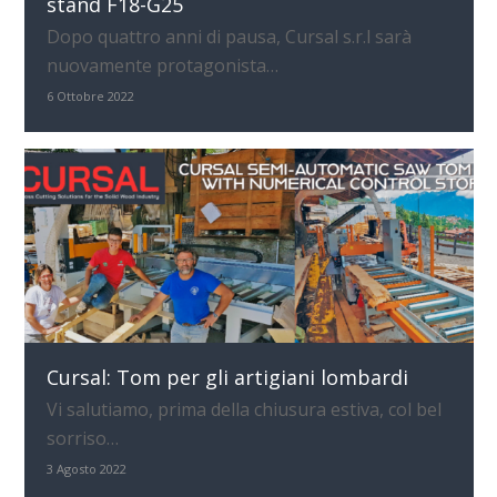
stand F18-G25
Dopo quattro anni di pausa, Cursal s.r.l sarà
nuovamente protagonista…
6 Ottobre 2022
Cursal: Tom per gli artigiani lombardi
Vi salutiamo, prima della chiusura estiva, col bel
sorriso…
3 Agosto 2022