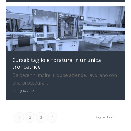
Cursal: taglio e foratura in un’unica
troncatrice
Da decenni molte, troppe aziende, lavorano con
una procedura…
18 Luglio 2022
Pagina 1 di 4
1
2
3
4