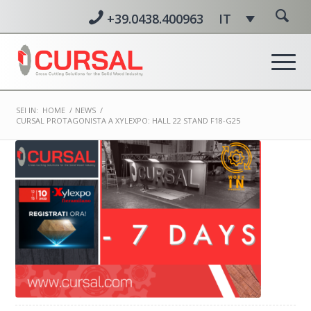
+39.0438.400963
IT
SEI IN:
HOME
/
NEWS
/
CURSAL PROTAGONISTA A XYLEXPO: HALL 22 STAND F18-G25