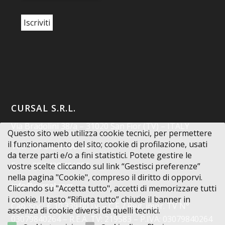
CURSAL S.R.L.
Via Bradolini 38/a – 31020 San Fior (TV) – ITALY
Questo sito web utilizza cookie tecnici, per permettere
il funzionamento del sito; cookie di profilazione, usati
Tel.: +39 0438.400963
da terze parti e/o a fini statistici. Potete gestire le
Fax: +39 0438.401851
vostre scelte cliccando sul link “Gestisci preferenze”
nella pagina "Cookie", compreso il diritto di opporvi.
info@cursal.com
Cliccando su "Accetta tutto", accetti di memorizzare tutti
i cookie. Il tasto “Rifiuta tutto” chiude il banner in
Cap. soc.: € 10.339,00 i.v. – C.F. / Reg. impr. TV N°
assenza di cookie diversi da quelli tecnici.
03079840264 – R.E.A. TV: 219583 – P.IVA: 03079840264