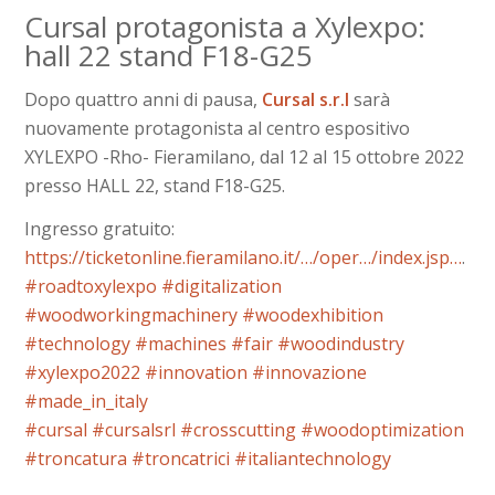
Cursal protagonista a Xylexpo:
hall 22 stand F18-G25
Dopo quattro anni di pausa,
Cursal s.r.l
sarà
nuovamente protagonista al centro espositivo
XYLEXPO -Rho- Fieramilano, dal 12 al 15 ottobre 2022
presso HALL 22, stand F18-G25.
Ingresso gratuito:
https://ticketonline.fieramilano.it/…/op
er…/index.jsp…
.
#roadtoxylexpo
#digitalization
#woodworkingmachinery
#woodexhibition
#technology
#machines
#fair
#woodindustry
#xylexpo2022
#innovation
#innovazione
#made_in_italy
#cursal
#cursalsrl
#crosscutting
#woodoptimization
#troncatura
#troncatrici
#italiantechnology