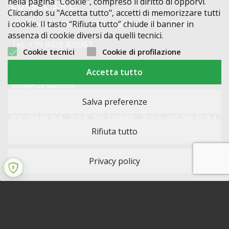
nella pagina "Cookie", compreso il diritto di opporvi.
CURSAL S.R.L.
Cliccando su "Accetta tutto", accetti di memorizzare tutti
i cookie. Il tasto “Rifiuta tutto” chiude il banner in
Via Bradolini 38/a – 31020 San Fior (TV) – ITALY
assenza di cookie diversi da quelli tecnici.
Tel.: +39 0438.400963
Cookie tecnici
Cookie di profilazione
Fax: +39 0438.401851
Accetta tutto
info@cursal.com
Salva preferenze
Cap. soc.: € 10.339,00 i.v. – C.F. / Reg. impr. TV N°
03079840264 – R.E.A. TV: 219583 – P.IVA: 03079840264
Rifiuta tutto
Codice Destinatario: X2PH38J
Privacy policy
2015-2025 © - Nomi e immagini di sistemi e prodotti che appaiono su
questo sito sono Copyright e/o Marchi Registrati dei rispettivi produttori