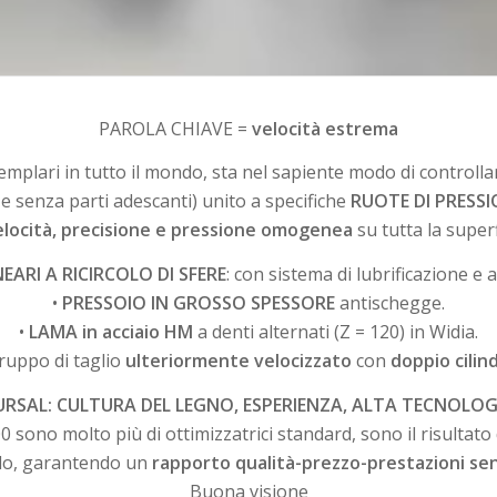
PAROLA CHIAVE =
velocità estrema
esemplari in tutto il mondo, sta nel sapiente modo di controll
e senza parti adescanti) unito a specifiche
RUOTE DI PRESSI
elocità, precisione e pressione omogenea
su tutta la superf
NEARI A RICIRCOLO DI SFERE
: con sistema di lubrificazione e 
•
PRESSOIO IN GROSSO SPESSORE
antischegge.
•
LAMA in acciaio HM
a denti alternati (Z = 120) in Widia.
gruppo di taglio
ulteriormente velocizzato
con
doppio cilin
URSAL: CULTURA DEL LEGNO, ESPERIENZA, ALTA TECNOLOG
no molto più di ottimizzatrici standard, sono il risultato d
do, garantendo un
rapporto qualità-prezzo-prestazioni se
Buona visione