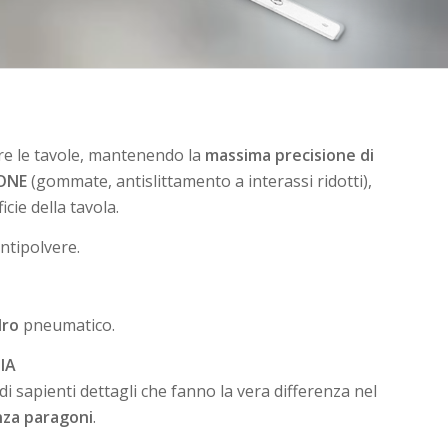
are le tavole, mantenendo la
massima precisione di
ONE
(gommate, antislittamento a interassi ridotti),
icie della tavola.
antipolvere.
dro
pneumatico.
IA
i sapienti dettagli che fanno la vera differenza nel
nza paragoni
.