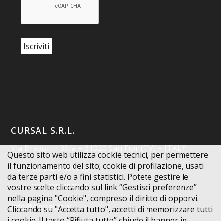
CURSAL S.R.L.
Via Bradolini 38/a – 31020 San Fior (TV) – ITALY
Questo sito web utilizza cookie tecnici, per permettere
il funzionamento del sito; cookie di profilazione, usati
Tel.: +39 0438.400963
da terze parti e/o a fini statistici. Potete gestire le
Fax: +39 0438.401851
vostre scelte cliccando sul link “Gestisci preferenze”
nella pagina "Cookie", compreso il diritto di opporvi.
info@cursal.com
Cliccando su "Accetta tutto", accetti di memorizzare tutti
i cookie. Il tasto “Rifiuta tutto” chiude il banner in