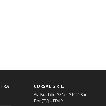
STRA
CURSAL S.R.L.
Via Bradolini 38/a – 31020 San
Fior (TV) – ITALY