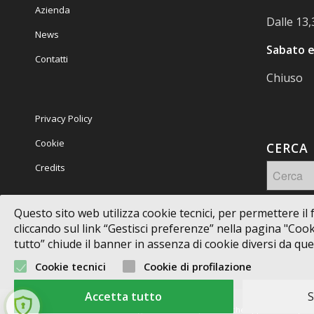
Azienda
Dalle 13,
News
Sabato e
Contatti
Chiuso
Privacy Policy
Cookie
CERCA 
Credits
Questo sito web utilizza cookie tecnici, per permettere il f
cliccando sul link “Gestisci preferenze” nella pagina "Cookie
tutto” chiude il banner in assenza di cookie diversi da quell
Cookie tecnici
Cookie di profilazione
Accetta tutto
S
2015-2025 © - Nomi e immagini di sistemi e prodotti che appaiono su questo