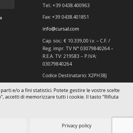
Tel.: +39 0438.400963
Fax: +39 0438.401851
a
info@cursal.com
Cap. soc.: € 10.339,00 i.v. – C.F. /
Reg. impr. TV N° 03079840264 –
R.E.A. TV: 219583 – P.IVA:
03079840264
Codice Destinatario: X2PH38J
rti e/o a fini statistici. Potete gestire le vostre scelte
 accetti di memorizzare tutti i cookie. Il tasto “Rifiuta
Privacy policy