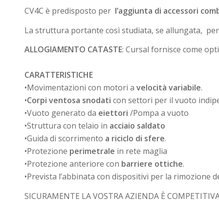
CV4C è predisposto per
l’aggiunta di accessori com
La struttura portante così studiata, se allungata, perm
ALLOGIAMENTO CATASTE
: Cursal fornisce come opt
CARATTERISTICHE
•Movimentazioni con motori a
velocità variabile
.
•
Corpi ventosa snodati
con settori per il vuoto indi
•Vuoto generato da
eiettori
/Pompa a vuoto
•Struttura con telaio in
acciaio saldato
•Guida di scorrimento
a riciclo di sfere
.
•Protezione
perimetrale
in rete maglia
•Protezione anteriore con
barriere ottiche
.
•Prevista l’abbinata con dispositivi per la rimozione dei
SICURAMENTE LA VOSTRA AZIENDA È COMPETITIVA,