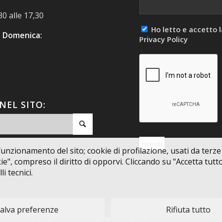
30 alle 17,30
Ho letto e accetto l
 Domenica:
Privacy Policy
NEL SITO:
unzionamento del sito; cookie di profilazione, usati da terze pa
", compreso il diritto di opporvi. Cliccando su "Accetta tutto",
i tecnici.
alva preferenze
Rifiuta tutto
 sito sono Copyright e/o Marchi Registrati dei rispettivi produttori