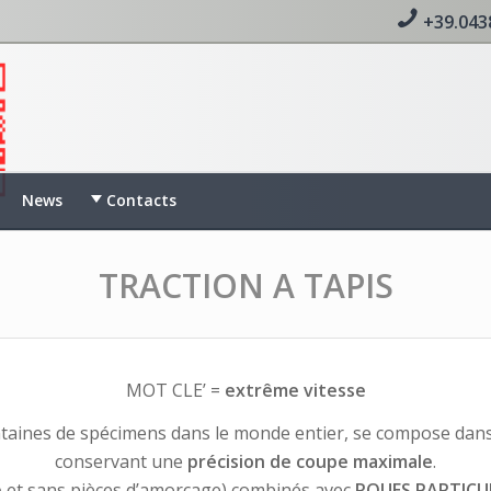
+39.043
News
Contacts
TRACTION A TAPIS
MOT CLE’ =
extrême vitesse
taines de spécimens dans le monde entier, se compose dans l
conservant une
précision de coupe maximale
.
e
et sans pièces d’amorçage) combinés avec
ROUES PARTICU