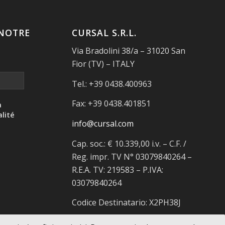
NOTRE
CURSAL S.R.L.
Via Bradolini 38/a – 31020 San
Fior (TV) – ITALY
Tel.: +39 0438.400963
Fax: +39 0438.401851
a
alité
info@cursal.com
Cap. soc.: € 10.339,00 i.v. – C.F. /
Reg. impr. TV N° 03079840264 –
R.E.A. TV: 219583 – P.IVA:
03079840264
Codice Destinatario: X2PH38J