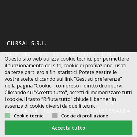
CURSAL S.R.L.
Via Bradolini 38/a – 31020 San Fior (TV) – ITALY
Questo sito web utilizza cookie tecnici, per permettere
il funzionamento del sito; cookie di profilazione, usati
Tel.: +39 0438.400963
da terze parti e/o a fini statistici. Potete gestire le
Fax: +39 0438.401851
vostre scelte cliccando sul link “Gestisci preferenze”
nella pagina "Cookie", compreso il diritto di opporvi.
info@cursal.com
Cliccando su "Accetta tutto", accetti di memorizzare tutti
i cookie. Il tasto “Rifiuta tutto” chiude il banner in
Cap. soc.: € 10.339,00 i.v. – C.F. / Reg. impr. TV N°
assenza di cookie diversi da quelli tecnici.
03079840264 – R.E.A. TV: 219583 – P.IVA: 03079840264
Cookie tecnici
Cookie di profilazione
Codice Destinatario: X2PH38J
Accetta tutto