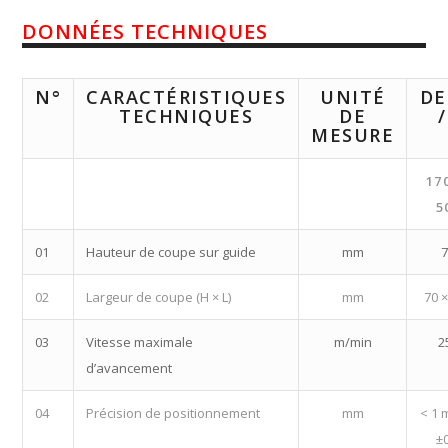
DONNÉES TECHNIQUES
N°
CARACTÉRISTIQUES
UNITÉ
DE
TECHNIQUES
DE
MESURE
17
5
01
Hauteur de coupe sur guide
mm
02
Largeur de coupe (H × L)
mm
70 
03
Vitesse maximale
m/min
2
d’avancement
04
Précision de positionnement
mm
< 1 
±