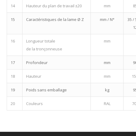
14
Hauteur du plan de travail ±20
mm
8
15
Caractéristiques de la lame Ø Z
mm / N°
35 /
1
16
Longueur totale
mm
de la tronçonneuse
17
Profondeur
mm
9
18
Hauteur
mm
1
19
Poids sans emballage
kg
9
20
Couleurs
RAL
70