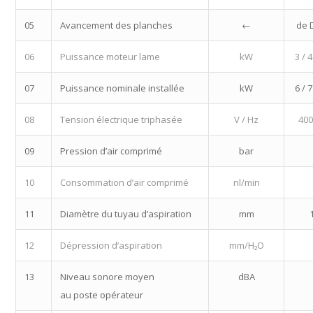
05
Avancement des planches
←
de 
06
Puissance moteur lame
kW
3 / 4
07
Puissance nominale installée
kW
6 / 7
08
Tension électrique triphasée
V / Hz
400
09
Pression d’air comprimé
bar
10
Consommation d’air comprimé
nl/min
11
Diamètre du tuyau d’aspiration
mm
12
Dépression d’aspiration
mm/H₂O
13
Niveau sonore moyen
dBA
au poste opérateur