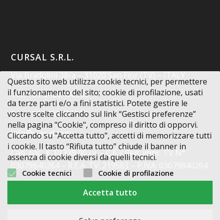
CURSAL S.R.L.
Via Bradolini 38/a – 31020 San Fior (TV) – ITALY
Questo sito web utilizza cookie tecnici, per permettere
il funzionamento del sito; cookie di profilazione, usati
Tel.: +39 0438.400963
da terze parti e/o a fini statistici. Potete gestire le
Fax: +39 0438.401851
vostre scelte cliccando sul link “Gestisci preferenze”
nella pagina "Cookie", compreso il diritto di opporvi.
info@cursal.com
Cliccando su "Accetta tutto", accetti di memorizzare tutti
i cookie. Il tasto “Rifiuta tutto” chiude il banner in
Cap. soc.: € 10.339,00 i.v. – C.F. / Reg. impr. TV N°
assenza di cookie diversi da quelli tecnici.
03079840264 – R.E.A. TV: 219583 – P.IVA: 03079840264
Cookie tecnici
Cookie di profilazione
Codice Destinatario: X2PH38J
Accetta tutto