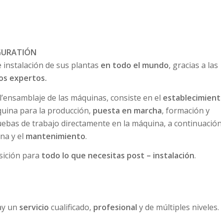
GURATIÓN
e instalación de sus plantas
en todo el mundo
, gracias a las
os expertos.
 l’ensamblaje de las máquinas, consiste en el
establecimien
uina para la producción,
puesta en marcha
, formación y
ebas de trabajo directamente en la máquina, a continuación
ina y el
mantenimiento
.
sición para
todo lo que necesitas post – instalación
.
ay un
servicio
cualificado,
profesional
y de múltiples niveles.