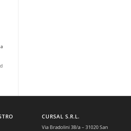
ia
ad
STRO
CURSAL S.R.L.
Via Bradolini 38/a – 31020 San