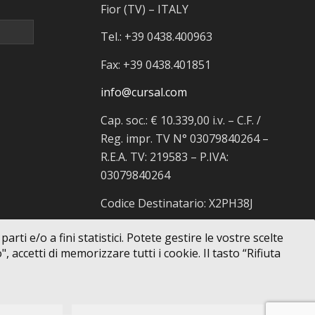
Fior (TV) – ITALY
Tel.: +39 0438.400963
Fax: +39 0438.401851
info@cursal.com
Cap. soc.: € 10.339,00 i.v. – C.F. /
Reg. impr. TV N° 03079840264 –
R.E.A. TV: 219583 – P.IVA:
03079840264
Codice Destinatario: X2PH38J
rti e/o a fini statistici. Potete gestire le vostre scelte
 accetti di memorizzare tutti i cookie. Il tasto “Rifiuta