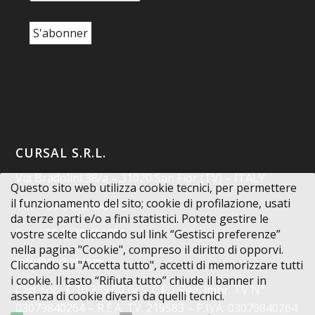
CURSAL S.R.L.
Via Bradolini 38/a – 31020 San Fior (TV) – ITALY
Questo sito web utilizza cookie tecnici, per permettere
il funzionamento del sito; cookie di profilazione, usati
Tel.: +39 0438.400963
da terze parti e/o a fini statistici. Potete gestire le
Fax: +39 0438.401851
vostre scelte cliccando sul link “Gestisci preferenze”
nella pagina "Cookie", compreso il diritto di opporvi.
info@cursal.com
Cliccando su "Accetta tutto", accetti di memorizzare tutti
i cookie. Il tasto “Rifiuta tutto” chiude il banner in
Cap. soc.: € 10.339,00 i.v. – C.F. / Reg. impr. TV N°
assenza di cookie diversi da quelli tecnici.
03079840264 – R.E.A. TV: 219583 – P.IVA: 03079840264