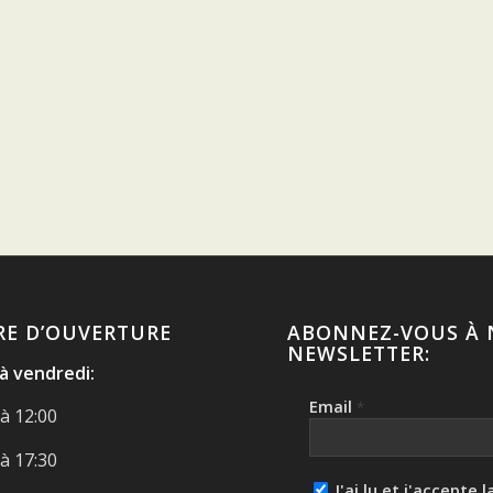
RE D’OUVERTURE
ABONNEZ-VOUS À 
NEWSLETTER:
 à vendredi:
Email
*
à 12:00
à 17:30
J'ai lu et j'accepte l