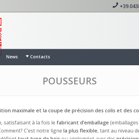
+39.043
News
Contacts
POUSSEURS
nition maximale et la coupe de précision des colis et des co
 satisfaisant à la fois le
fabricant d’emballage
(emballages 
. Comment? C’est notre ligne
la plus flexible
, tant au niveau 
 défient
tout type de bois
ou aggloméré avec des
précision