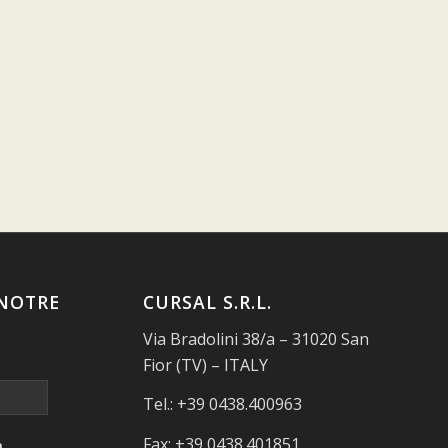
NOTRE
CURSAL S.R.L.
Via Bradolini 38/a – 31020 San
Fior (TV) – ITALY
Tel.: +39 0438.400963
Fax: +39 0438.401851
a