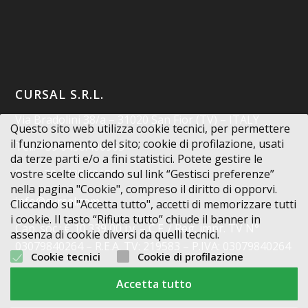
CURSAL S.R.L.
Via Bradolini 38/a – 31020 San Fior (TV) – ITALY
Questo sito web utilizza cookie tecnici, per permettere
il funzionamento del sito; cookie di profilazione, usati
Tel.: +39 0438.400963
da terze parti e/o a fini statistici. Potete gestire le
vostre scelte cliccando sul link “Gestisci preferenze”
Fax: +39 0438.401851
nella pagina "Cookie", compreso il diritto di opporvi.
info@cursal.com
Cliccando su "Accetta tutto", accetti di memorizzare tutti
i cookie. Il tasto “Rifiuta tutto” chiude il banner in
Cap. soc.: € 10.339,00 i.v. – C.F. / Reg. impr. TV N°
assenza di cookie diversi da quelli tecnici.
03079840264 – R.E.A. TV: 219583 – P.IVA: 03079840264
Cookie tecnici
Cookie di profilazione
Codice Destinatario: X2PH38J
Accetta tutto