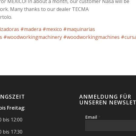
for MEXICO! In about a month, our customer Nasa will be
work. Many thanks to our dealer TECMA
tolo.
izadoras
#madera
#mexico
#maquinarias
s
#woodworkingmachinery
#woodworkingmachines
#cursa
NGSZEIT
ANMELDUNG FÜR
UNSEREN NEWSLET
is Freitag:
Email
*
 bis 12:00
 bis 17:30