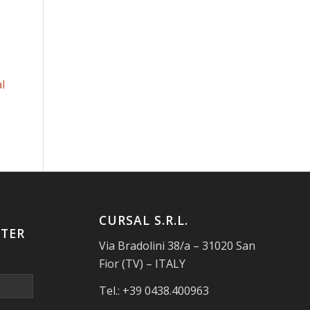
l
CURSAL S.R.L.
TER
Via Bradolini 38/a – 31020 San
Fior (TV) – ITALY
Tel.: +39 0438.400963