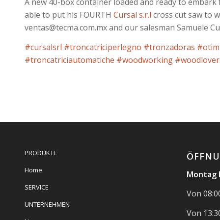
A new 40-box container loaded and ready to embark 
able to put his FOURTH
Cursal s.r.l
cross cut saw to 
ventas@tecma.com.mx and our salesman Samuele Cur
#cursalsrl
#troncatriciperlegno
#tronzadoras
#otim
#troncatriciautomatiche
#woodworking
#woodlover
PRODUKTE
ÖFFNU
Home
Montag b
SERVICE
Von 08:00
UNTERNEHMEN
Von 13:30